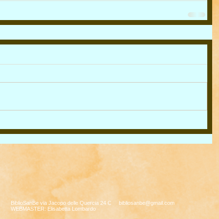
BiblioSanBe via Jacopo delle Quercia 24 C
bibliosanbe@gmail.com
WEBMASTER: Elisabetta Lombardo