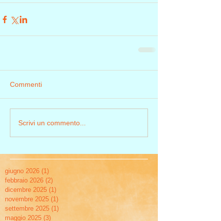
Commenti
Scrivi un commento...
giugno 2026
(1)
1 post
febbraio 2026
(2)
2 post
dicembre 2025
(1)
1 post
novembre 2025
(1)
1 post
settembre 2025
(1)
1 post
maggio 2025
(3)
3 post