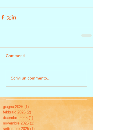
Commenti
Scrivi un commento...
giugno 2026
(1)
1 post
febbraio 2026
(2)
2 post
dicembre 2025
(1)
1 post
novembre 2025
(1)
1 post
settembre 2025
(1)
1 post