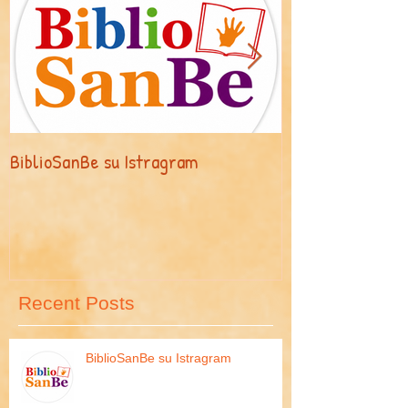
BiblioSanBe su Istragram
Maschere, masch
Recent Posts
BiblioSanBe su Istragram