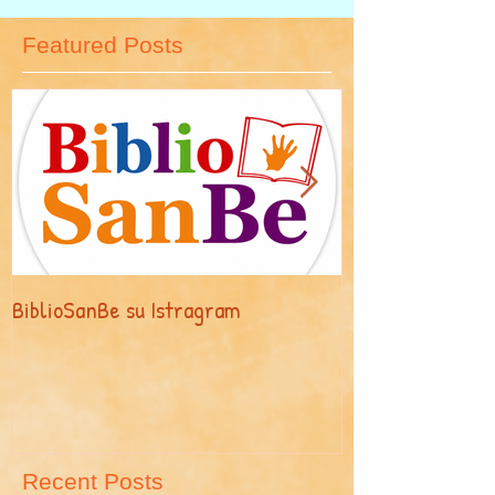
Featured Posts
BiblioSanBe su Istragram
Maschere, masch