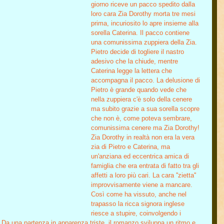
giorno riceve un pacco spedito dalla 
loro cara Zia Dorothy morta tre mesi 
prima, incuriosito lo apre insieme alla 
sorella Caterina. Il pacco contiene 
una comunissima zuppiera della Zia. 
Pietro decide di togliere il nastro 
adesivo che la chiude, mentre 
Caterina legge la lettera che 
accompagna il pacco. La delusione di 
Pietro è grande quando vede che 
nella zuppiera c'è solo della cenere 
ma subito grazie a sua sorella scopre 
che non è, come poteva sembrare, 
comunissima cenere ma Zia Dorothy!
Zia Dorothy in realtà non era la vera 
zia di Pietro e Caterina, ma 
un'anziana ed eccentrica amica di 
famiglia che era entrata di fatto tra gli 
affetti a loro più cari. La cara ''zietta'' 
improvvisamente viene a mancare. 
Così come ha vissuto, anche nel 
trapasso la ricca signora inglese 
riesce a stupire, coinvolgendo i 
. Da una partenza in apparenza triste, il romanzo sviluppa un ritmo e 