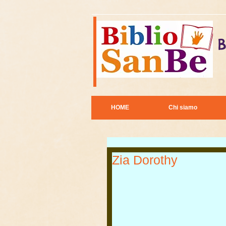
B
HOME
Chi siamo
Zia Dorothy